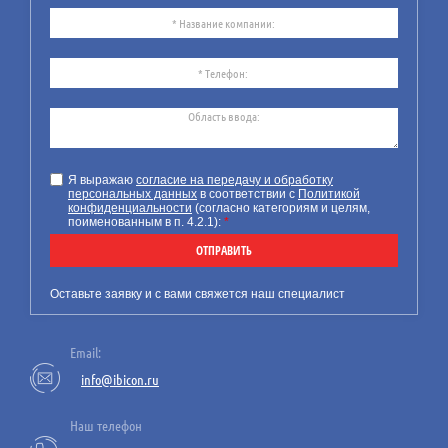
24
07.26
Требования к технической
документации на маломерное
Я выражаю
согласие на передачу и обработку
персональных данных
в соответствии с
Политикой
судно
конфиденциальности
(согласно категориям и целям,
поименованным в п. 4.2.1):
*
Компания ИБИКОН
предлагает Вашему
ОТПРАВИТЬ
вниманию информацию по
новым обязательным
Оставьте заявку и с вами свяжется наш специалист
требованиям к технической
документации на
Email:
маломерные суда.
info@ibicon.ru
Наш телефон