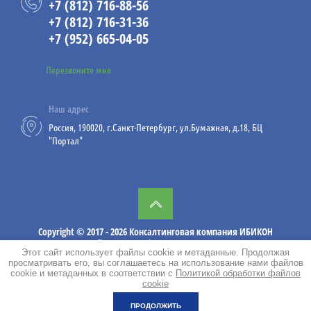
+7 (812) 716-88-56
23
+7 (812) 716-31-36
07.26
+7 (952) 665-04-05
Работы на высоте и за бортом
Перезвоните мне
судна
Компания ИБИКОН
Наш адрес
предлагает Вашему
Россия, 190020, г.Санкт-Петербург, ул.Бумажная, д.18, БЦ
вниманию практические
"Портал"
рекомендации по
безопасному выполнению
работ на высоте и за
бортом судна.
Copyright © 2017 - 2026 Консалтинговая компания ИБИКОН
Политика конфиденциальности
Этот сайт использует файлы cookie и метаданные. Продолжая
просматривать его, вы соглашаетесь на использование нами файлов
cookie и метаданных в соответствии с
Политикой обработки файлов
02
cookie
08.26
ПРОДОЛЖИТЬ