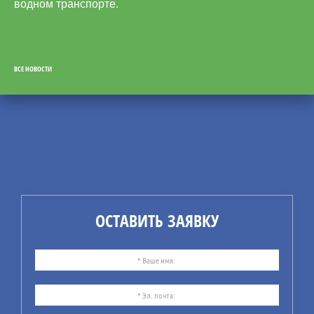
водном транспорте.
ВСЕ НОВОСТИ
31
07.26
СУБ: от документов — к
реальному управлению
безопасностью
Компания ИБИКОН
предлагает Вашему
ОСТАВИТЬ ЗАЯВКУ
вниманию информацию по
рекомендациям
практического
использования системы
управления безопасностью
(СУБ).