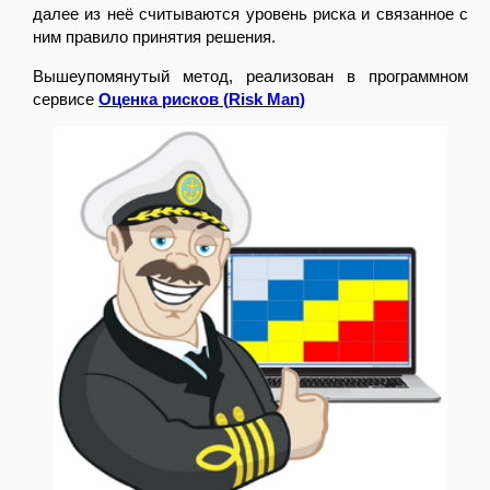
далее из неё считываются уровень риска и связанное с
ним правило принятия решения.
Вышеупомянутый метод, реализован в программном
сервисе
Оценка рисков (
Risk
Man
)
23
07.26
Работы на высоте и за бортом
судна
Компания ИБИКОН