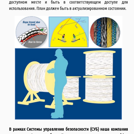
доступном месте и быть в соответствующем доступе для
вниманию практические
использования. План должен быть в актуализированном состоянии.
рекомендации по
безопасному выполнению
работ на высоте и за
бортом судна.
02
08.26
Безопасность учений по
оставлению судна
Компания ИБИКОН
предлагает Вашему
вниманию информацию по
новому Руководству по
В рамках Системы управления безопасности (СУБ) наша компания
обеспечению безопасности