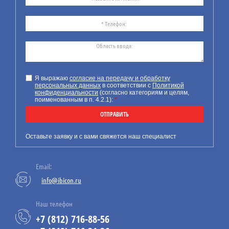
24
07.26
Требования к технической
документации на маломерное
Я выражаю
согласие на передачу и обработку
персональных данных
в соответствии с
Политикой
судно
конфиденциальности
(согласно категориям и целям,
поименованным в п. 4.2.1):
*
Компания ИБИКОН
предлагает Вашему
ОТПРАВИТЬ
вниманию информацию по
новым обязательным
Оставьте заявку и с вами свяжется наш специалист
требованиям к технической
документации на
Email:
маломерные суда.
info@ibicon.ru
Наш телефон
+7 (812) 716-88-56
23