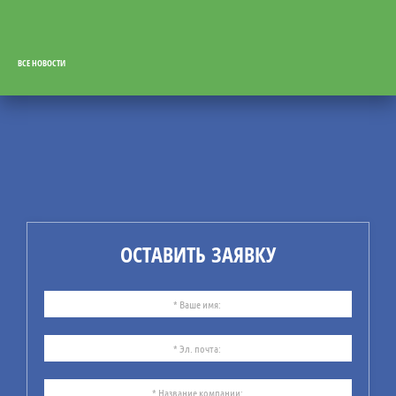
ВСЕ НОВОСТИ
31
07.26
СУБ: от документов — к
реальному управлению
безопасностью
Компания ИБИКОН
предлагает Вашему
ОСТАВИТЬ ЗАЯВКУ
вниманию информацию по
рекомендациям
практического
использования системы
управления безопасностью
(СУБ).