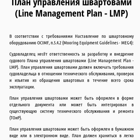
План управления швартовами
(Line Management Plan - LMP)
В соответствии с требованиями Наставление по швартовному
оборудованию OCIMF, п.5.4.2 (Mooring Equipment Guidelines - MEG4):
Судовладелец несёт ответственность за разработку и внедрение
судового Плана управления швартовами (Line Management Plan -
LMP). План управления швартовами должен включать требования
судовладельца в отношении технического обслуживания, проверок
и изъятия из обращения швартовых в течение всего срока
23
эксплуатации.
План управления швартовами может быть оформлен в форме
07.26
отдельного документа или может быть интегрирован в
существующую систему технического обслуживания и ремонта
Работы на высоте и за бортом
(ТОиР).
судна
План управления швартовами может быть оформлен в бумажном
Компания ИБИКОН
виде или в электронном виде. План должен храниться в легко
предлагает Вашему