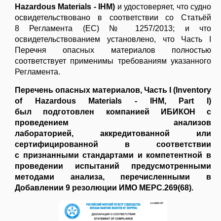
Hazardous Materials - IHM)
и удостоверяет, что судно
освидетельствовано в соответствии со Статьёй
8 Регламента (ЕС) № 1257/2013; и что
23
освидетельствованием установлено, что Часть I
Перечня опасных материалов полностью
07.26
соответствует применимы требованиям указанного
Регламента.
Работы на высоте и за бортом
Перечень опасных материалов, Часть I (Inventory
судна
of Hazardous Materials - IHM, Part I)
Компания ИБИКОН
был подготовлен компанией ИБИКОН с
предлагает Вашему
проведением анализов
вниманию практические
лабораторией, аккредитованной или
рекомендации по
сертифицированной в соответствии
безопасному выполнению
с признанными стандартами и компетентной в
работ на высоте и за
проведении испытаний предусмотренными
бортом судна.
методами анализа, перечисленными в
Добавлении 9 резолюции ИМО MEPC.269(68).