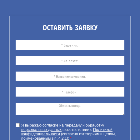
реальному управлению
безопасностью
Компания ИБИКОН
предлагает Вашему
ОСТАВИТЬ ЗАЯВКУ
вниманию информацию по
рекомендациям
практического
использования системы
управления безопасностью
(СУБ).
24
07.26
Требования к технической
документации на маломерное
Я выражаю
согласие на передачу и обработку
персональных данных
в соответствии с
Политикой
судно
конфиденциальности
(согласно категориям и целям,
поименованным в п. 4.2.1):
*
Компания ИБИКОН