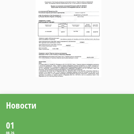
02
08.26
Безопасность учений по
оставлению судна
Компания ИБИКОН
предлагает Вашему
вниманию информацию по
новому Руководству по
обеспечению безопасности
во время учений по
оставлению судна с
использованием
спасательных шлюпок.
Новости
01
08.26