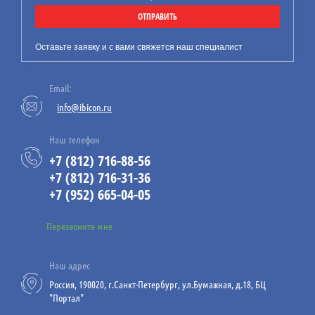
предлагает Вашему
ОТПРАВИТЬ
вниманию информацию по
новым обязательным
Оставьте заявку и с вами свяжется наш специалист
требованиям к технической
документации на
Email:
маломерные суда.
info@ibicon.ru
Наш телефон
+7 (812) 716-88-56
23
+7 (812) 716-31-36
07.26
+7 (952) 665-04-05
Работы на высоте и за бортом
Перезвоните мне
судна
Компания ИБИКОН
Наш адрес
предлагает Вашему
Россия, 190020, г.Санкт-Петербург, ул.Бумажная, д.18, БЦ
вниманию практические
"Портал"
рекомендации по