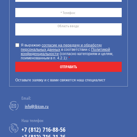
24
07.26
Требования к технической
документации на маломерное
Я выражаю
согласие на передачу и обработку
персональных данных
в соответствии с
Политикой
судно
конфиденциальности
(согласно категориям и целям,
поименованным в п. 4.2.1):
*
Компания ИБИКОН
предлагает Вашему
ОТПРАВИТЬ
вниманию информацию по
новым обязательным
Оставьте заявку и с вами свяжется наш специалист
требованиям к технической
документации на
Email:
маломерные суда.
info@ibicon.ru
Наш телефон
+7 (812) 716-88-56
23
+7 (812) 716-31-36