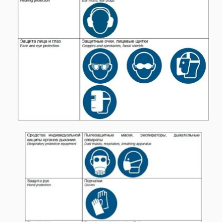
23
07.26
Работы на высоте и за бортом
судна
Компания ИБИКОН
предлагает Вашему