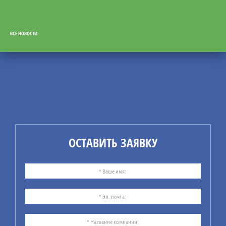
ВСЕ НОВОСТИ
31
07.26
СУБ: от документов — к
реальному управлению
безопасностью
Компания ИБИКОН
предлагает Вашему
ОСТАВИТЬ ЗАЯВКУ
вниманию информацию по
рекомендациям
практического
использования системы
управления безопасностью
(СУБ).