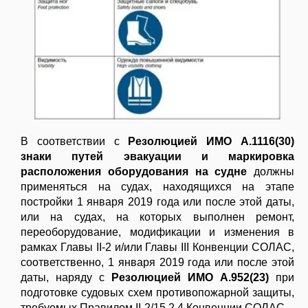
вниманию практические
рекомендации по
безопасному выполнению
работ на высоте и за
бортом судна.
В соответствии с
Резолюцией ИМО А.1116(30)
02
знаки путей эвакуации и маркировка
расположения оборудования на судне
должны
08.26
применяться на судах, находящихся на этапе
постройки 1 января 2019 года или после этой даты,
Безопасность учений по
или на судах, на которых выполнен ремонт,
оставлению судна
переоборудование, модификации и изменения в
Компания ИБИКОН
рамках Главы II-2 и/или Главы III Конвенции СОЛАС,
предлагает Вашему
соответственно, 1 января 2019 года или после этой
вниманию информацию по
даты, наряду с
Резолюцией ИМО А.952(23)
при
новому Руководству по
подготовке судовых схем противопожарной защиты,
обеспечению безопасности
требуемых Правилом II-2/15.2.4 Конвенции СОЛАС.