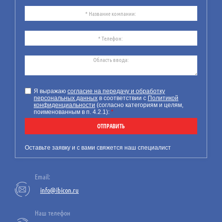
24
07.26
Требования к технической
документации на маломерное
Я выражаю
согласие на передачу и обработку
персональных данных
в соответствии с
Политикой
судно
конфиденциальности
(согласно категориям и целям,
поименованным в п. 4.2.1):
*
Компания ИБИКОН
предлагает Вашему
ОТПРАВИТЬ
вниманию информацию по
новым обязательным
Оставьте заявку и с вами свяжется наш специалист
требованиям к технической
документации на
Email:
маломерные суда.
info@ibicon.ru
Наш телефон