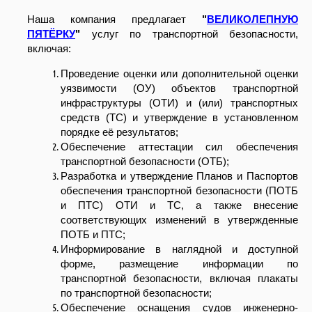
предлагает Вашему
Наша компания предлагает
"
ВЕЛИКОЛЕПНУЮ
вниманию практические
ПЯТЁРКУ
"
услуг по транспортной безопасности,
рекомендации по
включая:
безопасному выполнению
работ на высоте и за
Проведение оценки или дополнительной оценки
уязвимости (ОУ) объектов транспортной
бортом судна.
инфраструктуры (ОТИ) и (или) транспортных
средств (ТС) и утверждение в установленном
порядке её результатов;
Обеспечение аттестации сил обеспечения
транспортной безопасности (ОТБ);
02
Разработка и утверждение Планов и Паспортов
обеспечения транспортной безопасности (ПОТБ
08.26
и ПТС) ОТИ и ТС, а также внесение
соответствующих изменений в утвержденные
ПОТБ и ПТС;
Безопасность учений по
Информирование в наглядной и доступной
оставлению судна
форме, размещение информации по
Компания ИБИКОН
транспортной безопасности, включая плакаты
предлагает Вашему
по транспортной безопасности;
вниманию информацию по
Обеспечение оснащения судов инженерно-