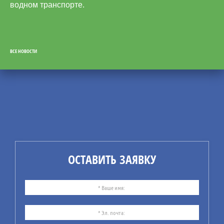
водном транспорте.
ВСЕ НОВОСТИ
31
07.26
СУБ: от документов — к
реальному управлению
безопасностью
Компания ИБИКОН
предлагает Вашему
ОСТАВИТЬ ЗАЯВКУ
вниманию информацию по
рекомендациям
практического
использования системы
управления безопасностью
(СУБ).