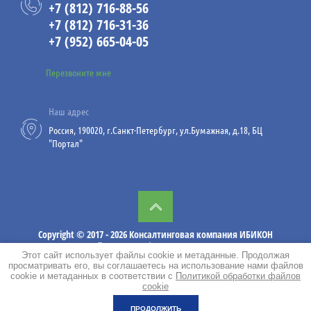
+7 (812) 716-88-56
23
+7 (812) 716-31-36
07.26
+7 (952) 665-04-05
Работы на высоте и за бортом
Перезвоните мне
судна
Компания ИБИКОН
Наш адрес
предлагает Вашему
Россия, 190020, г.Санкт-Петербург, ул.Бумажная, д.18, БЦ
вниманию практические
"Портал"
рекомендации по
безопасному выполнению
работ на высоте и за
бортом судна.
Copyright © 2017 - 2026 Консалтинговая компания ИБИКОН
Политика конфиденциальности
Этот сайт использует файлы cookie и метаданные. Продолжая
просматривать его, вы соглашаетесь на использование нами файлов
cookie и метаданных в соответствии с
Политикой обработки файлов
02
cookie
08.26
ПРОДОЛЖИТЬ