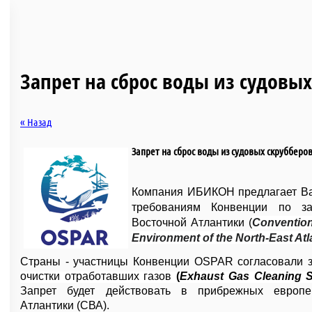
Запрет на сброс воды из судовы
« Назад
Запрет на сброс воды из судовых скрубберо
Компания
ИБИКОН
предлагает
В
требованиям
Конвенции
по
з
Восточной
Атлантики
(
Convention
Environment of the North-East At
Страны - участницы Конвенции OSPAR согласовали з
очистки отработавших газов
(
Exhaust Gas Cleaning 
Запрет будет действовать в прибрежных европе
Атлантики (СВА).