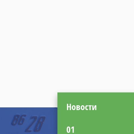
02
08.26
Безопасность учений по
оставлению судна
Компания ИБИКОН
предлагает Вашему
вниманию информацию по
новому Руководству по
обеспечению безопасности
во время учений по
оставлению судна с
использованием
спасательных шлюпок.
Новости
01