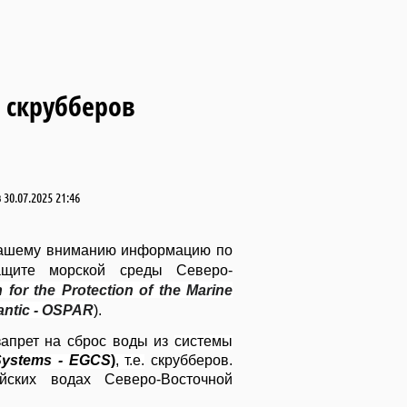
х скрубберов
в
30.07.2025 21:46
ашему
вниманию
информацию
по
ащите
морской
среды
Северо
-
 for the Protection of the Marine
lantic - OSPAR
).
апрет на сброс воды из
системы
Systems - EGCS
)
, т.е.
скрубберов.
йских водах Северо-Восточной