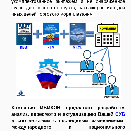
укомплектованное экипажем и не снаряженное
вниманию практические
судно для перевозок грузов, пассажиров или для
рекомендации по
иных целей торгового мореплавания.
безопасному выполнению
работ на высоте и за
бортом судна.
02
08.26
Безопасность учений по
оставлению судна
Компания ИБИКОН
Компания ИБИКОН предлагает разработку,
предлагает Вашему
анализ, пересмотр и актуализацию Вашей
СУБ
вниманию информацию по
в соответствии с последними изменениями
новому Руководству по
международного и национального
обеспечению безопасности