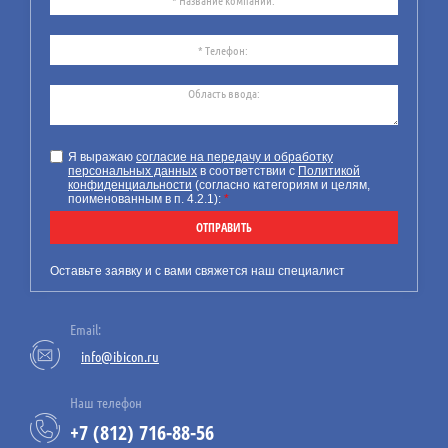
24
07.26
Требования к технической
документации на маломерное
Я выражаю
согласие на передачу и обработку
персональных данных
в соответствии с
Политикой
судно
конфиденциальности
(согласно категориям и целям,
поименованным в п. 4.2.1):
*
Компания ИБИКОН
предлагает Вашему
ОТПРАВИТЬ
вниманию информацию по
новым обязательным
Оставьте заявку и с вами свяжется наш специалист
требованиям к технической
документации на
Email:
маломерные суда.
info@ibicon.ru
Наш телефон
+7 (812) 716-88-56
23