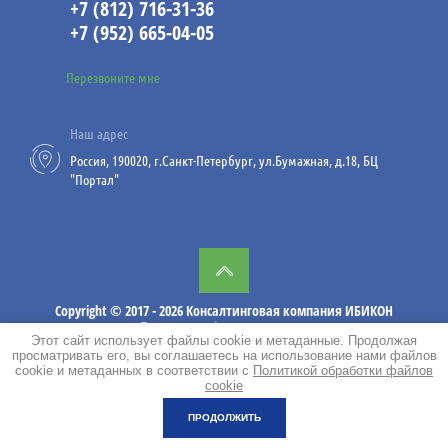
+7 (812) 716-31-36
07.26
+7 (952) 665-04-05
Работы на высоте и за бортом
Перезвоните мне
судна
Компания ИБИКОН
Наш адрес
предлагает Вашему
Россия, 190020, г.Санкт-Петербург, ул.Бумажная, д.18, БЦ
вниманию практические
"Портал"
рекомендации по
безопасному выполнению
работ на высоте и за
бортом судна.
Copyright © 2017 - 2026 Консалтинговая компания ИБИКОН
Политика конфиденциальности
Этот сайт использует файлы cookie и метаданные. Продолжая
просматривать его, вы соглашаетесь на использование нами файлов
cookie и метаданных в соответствии с
Политикой обработки файлов
02
cookie
08.26
ПРОДОЛЖИТЬ