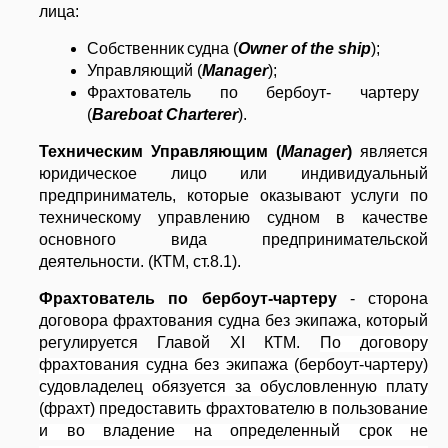
лица:
Собственник
судна
(
Owner of the ship
);
Управляющий (
M
anager
);
Фрахтователь по бербоут- чартеру
(
B
areboat
C
harterer
).
Техническим Управляющим (
Manager
)
является
юридическое лицо или индивидуальный
предприниматель, которые оказывают услуги по
техническому управлению судном в качестве
основного вида предпринимательской
деятельности. (КТМ, ст.8.1).
23
Фрахтователь по бербоут-чартеру
- сторона
07.26
договора фрахтования судна без экипажа, который
регулируется Главой XI КТМ.
По договору
фрахтования судна без экипажа (бербоут-чартеру)
Работы на высоте и за бортом
судовладелец обязуется за обусловленную плату
судна
(фрахт) предоставить фрахтователю в пользование
Компания ИБИКОН
и во владение на определенный срок не
предлагает Вашему